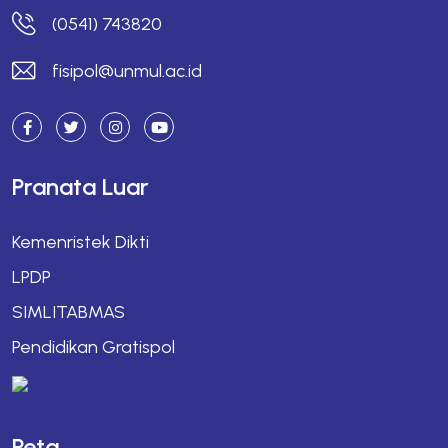
(0541) 743820
fisipol@unmul.ac.id
Pranata Luar
Kemenristek Dikti
LPDP
SIMLITABMAS
Pendidikan Gratispol
Peta