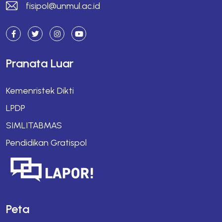
fisipol@unmul.ac.id
Pranata Luar
Kemenristek Dikti
LPDP
SIMLITABMAS
Pendidikan Gratispol
Peta