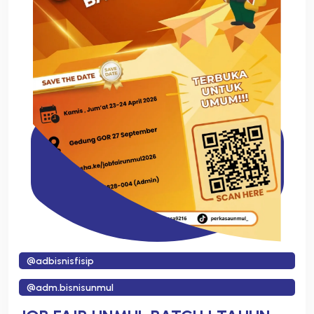
@adbisnisfisip
@adm.bisnisunmul